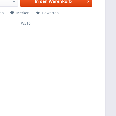
In den Warenkorb
hen
Merken
Bewerten
W316