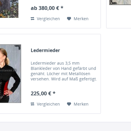
Größe nach Maß. Punzierter
ab 380,00 € *
Ledergürtel mit massiver
Messingschließe, Länge ca 150
Vergleichen
Merken
cm.
Ledermieder
Ledermieder aus 3,5 mm
Blankleder von Hand gefärbt und
genäht. Löcher mit Metallösen
versehen. Wird auf Maß gefertigt.
225,00 € *
Vergleichen
Merken