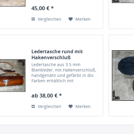
45,00 € *
Vergleichen
Merken
Ledertasche rund mit
Hakenverschluß
Ledertasche aus 3.5 mm
Blankleder, mit Hakenverschluß,
handgenäht und gefärbt in div.
Farben erhältlich mit
verstellbarem Schulterriemen.
Länge ca 35 cm, Durchmesser ca
ab 38,00 € *
7 cm.
Vergleichen
Merken