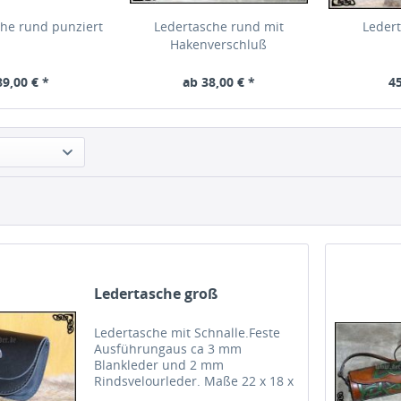
he rund punziert
Ledertasche rund mit
Leder
Hakenverschluß
89,00 € *
ab 38,00 € *
45
Ledertasche groß
Ledertasche mit Schnalle.Feste
Ausführungaus ca 3 mm
Blankleder und 2 mm
Rindsvelourleder. Maße 22 x 18 x
8 cm